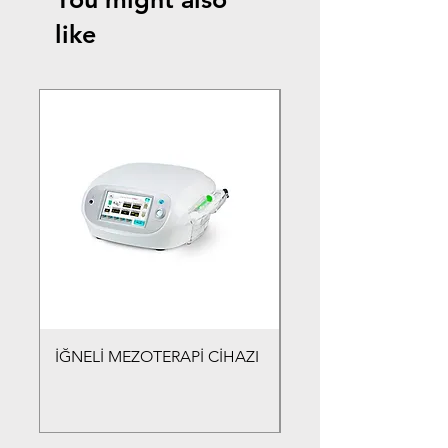
like
İĞNELİ MEZOTERAPİ CİHAZI
İĞNELİ MEZOTERAPİ