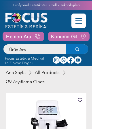
Profyonel Estetik Ve Güzellik Teknolojileri
Hemen Ara
Konuma Git
Focus Estetik & Medikal
İle Zirveye Doğru
Ana Sayfa
All Products
G9 Zayıflama Cihazı