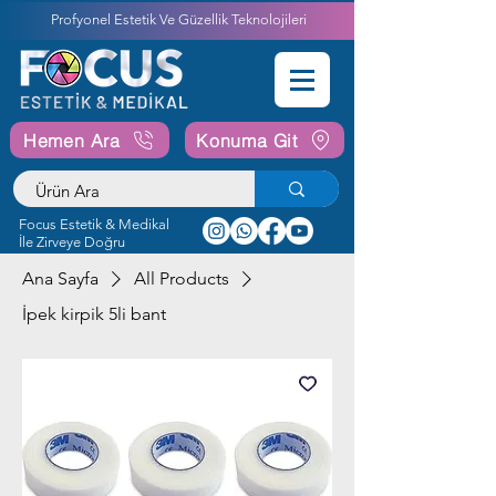
Profyonel Estetik Ve Güzellik Teknolojileri
Hemen Ara
Konuma Git
Focus Estetik & Medikal
İle Zirveye Doğru
Ana Sayfa
All Products
İpek kirpik 5li bant