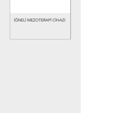
İĞNELİ MEZOTERAPİ CİHAZI
İĞNELİ MEZOTERAPİ