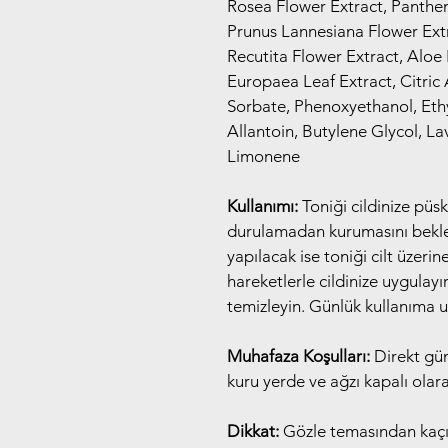
Rosea Flower Extract, Panthen
Prunus Lannesiana Flower Ext
Recutita Flower Extract, Aloe
Europaea Leaf Extract, Citric
Sorbate, Phenoxyethanol, Ethy
Allantoin, Butylene Glycol, La
Limonene
Kullanımı:
 Toniği cildinize püs
durulamadan kurumasını bekley
yapılacak ise toniği cilt üzeri
hareketlerle cildinize uygulayı
temizleyin. Günlük kullanıma 
Muhafaza Koşulları:
 Direkt gü
kuru yerde ve ağzı kapalı olar
Dikkat:
 Gözle temasından kaçı