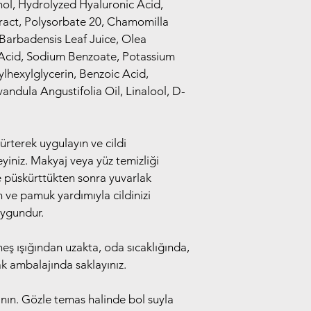
ol, Hydrolyzed Hyaluronic Acid, 
ract, Polysorbate 20, Chamomilla 
 Barbadensis Leaf Juice, Olea 
 Acid, Sodium Benzoate, Potassium 
lhexylglycerin, Benzoic Acid, 
vandula Angustifolia Oil, Linalool, D-
kürterek uygulayın ve cildi 
iniz. Makyaj veya yüz temizliği 
ne püskürttükten sonra yuvarlak 
n ve pamuk yardımıyla cildinizi 
uygundur.
neş ışığından uzakta, oda sıcaklığında, 
ak ambalajında saklayınız.
nın. Gözle temas halinde bol suyla 